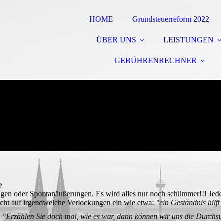
HOME
Grundsteuerreform 2022
ÜBER UNS
LEISTUNGEN
GEBÜHRENRECHNER
e
n oder Spontanäußerun­gen. Es wird al­les nur noch schlimmer!!! Jed
h nicht auf irgendwelche Verlockungen ein wie etwa:
"ein Geständnis hilf
:
"Erzählen Sie doch mal, wie es war, dann können wir uns die Durch