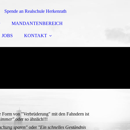
Spende an Realschule Herkenrath
MANDANTENBEREICH
JOBS
KONTAKT
e Form von "Verbrüderung" mit den Fahndern ist
t immer"
oder so ähnlich!!!
suchung sparen"
oder
"Ein schnelles Geständnis