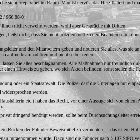
ache steht irreparabel im Raum. Man ist ner­vös, das Herz flat­tert un
2 / 966 88-0).
Ihnen nicht verwehrt werden, wohl aber Gespräche mit Dritten.
en, heißt nicht, dass Sie nicht trotzdem nett zu den Beamten sein kön
sleiter und den Mitar­beitern geben und notieren Sie alles, was sie 
lso aufmerksam zuhören und nicht selber reden.
 lassen Sie alles beschlag­nahmen. Alle Maß­nahmen nur freundlich duld
er einen Hinweis zu geben, wo sich Akten befinden, sonst stellen die
ndung oder ein Staatsan­walt. Die Polizei darf die Unterlagen nur einpa
ll widersprochen werden.
aushälterin etc.) haben das Recht, vor ei­ner Aussage sich von einem 
n.
r privat dringend benötigt werden, sollte beim Durchsuchungsleiter er
 dem Rücken der Fahn­der Beweismittel zu vernichten — das ist ein Haf
genau mitgenommen wurde. Dazu sind die Fahnder nach § 107 StPO ver­pf