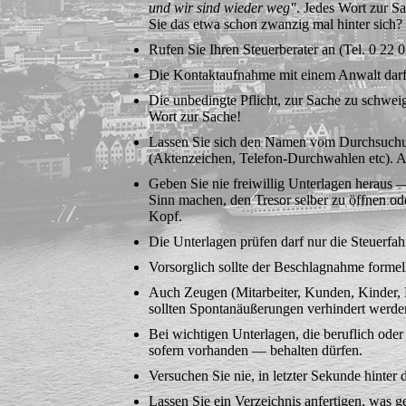
und wir sind wieder weg"
. Jedes Wort zur S
Sie das etwa schon zwanzig mal hinter sich?
Rufen Sie Ihren Steuerberater an (Tel. 0 22 0
Die Kontaktaufnahme mit einem Anwalt darf 
Die unbedingte Pflicht, zur Sache zu schweig
Wort zur Sache!
Lassen Sie sich den Namen vom Durchsuchung
(Aktenzeichen, Telefon-Durchwahlen etc). A
Geben Sie nie freiwillig Unterlagen heraus —
Sinn machen, den Tresor selber zu öffnen od
Kopf.
Die Unterlagen prüfen darf nur die Steuerfah
Vorsorglich sollte der Beschlagnahme forme
Auch Zeugen (Mitarbeiter, Kunden, Kinder, H
sollten Spontanäußerungen verhindert werde
Bei wichtigen Unterlagen, die beruflich ode
sofern vor­handen — behalten dürfen.
Versuchen Sie nie, in letzter Sekunde hinter
Lassen Sie ein Verzeichnis anfertigen, was 