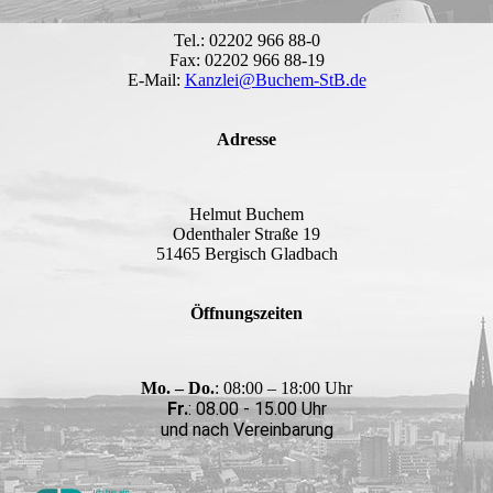
Tel.: 02202 966 88-0
Fax: 02202 966 88-19
E-Mail:
Kanzlei@Buchem-StB.de
Adresse
Helmut Buchem
Odenthaler Straße 19
51465 Bergisch Gladbach
Öffnungszeiten
Mo. – Do.
: 08:00 – 18:00 Uhr
Fr.
: 08.00 - 15.00 Uhr
und nach Vereinbarung