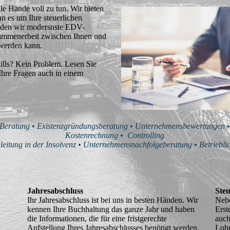
le Hände voll zu tun. Wir bieten
n es um Ihre steuerlichen
nden wir modersnste EDV-
ammenerbeit zwischen Ihnen und
t werden kann.
aills? Kein Problem. Lesen Sie
Ihre Fragen auch in einem
e Beratung • Existenzgründungsberatung • Unternehmensbewertungen •
Kostenrechnung • Controlling
itung in der Insolvenz • Unternehmensnachfolgeberatung • Betrieblic
Jahresabschluss
Ste
Ihr Jahresabschluss ist bei uns in besten Händen. Wir
Nebe
kennen Ihre Buchhaltung das ganze Jahr und haben
Erst
die Informationen, die für eine fristgerechte
auch
Aufstellung Ihres Jahresabschlusses benötigt werden.
Loh