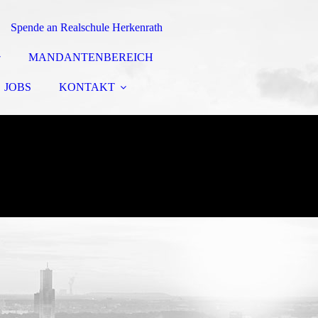
Spende an Realschule Herkenrath
MANDANTENBEREICH
JOBS
KONTAKT